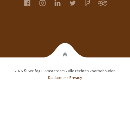
facebook
instagram
linkedin
twitter
foursquare
tripadvis
2026 © Serifoglu Amsterdam • Alle rechten voorbehouden
Disclaimer
•
Privacy