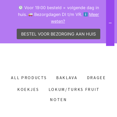
Voor 19:00 besteld = volgende dag in
huis.
Bezorgdagen DI t/m VR.
Meer
weten?
BESTEL VOOR BEZORGING AAN HUIS
ALL PRODUCTS
BAKLAVA
DRAGEE
KOEKJES
LOKUM/TURKS FRUIT
NOTEN