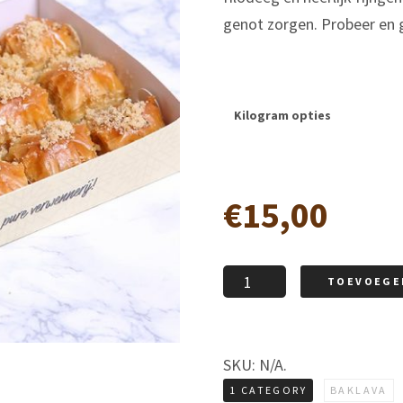
genot zorgen. Probeer en 
Kilogram opties
€
15,00
Cevizli
TOEVOEGE
baklava
aantal
SKU:
N/A
.
1 CATEGORY
BAKLAVA