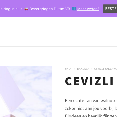
BESTE
e dag in huis.
Bezorgdagen DI t/m VR.
Meer weten?
HOME
OVER ŞERİFOĞLU
VESTIGINGEN
SHOP
PRIMARY
NAVIGATION
SHOP
BAKLAVA
CEVIZLI BAKLAVA
CEVIZLI
Een echte fan van walnoten
zeker niet aan jou voorbij 
filodeeg en heerlijk fijng