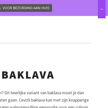
L VOOR BEZORGING AAN HUIS
VACATURES
CONTACT
FACEBOOK
INSTAGRAM
LINKEDIN
 BAKLAVA
? Dit heerlijke variant van baklava moet je dan
laten gaan. Cevizli baklava kan met zijn knapperige
emalen walnotenvulling eenvoudig voor een culinair