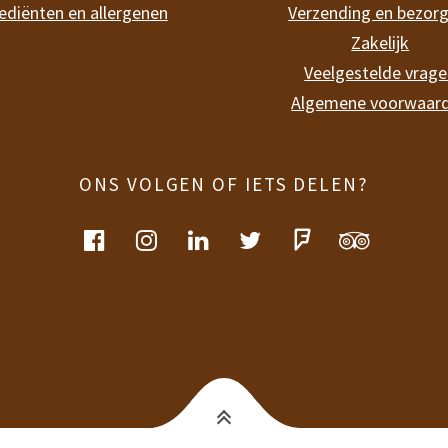
ediënten en allergenen
Verzending en bezor
Zakelijk
Veelgestelde vrag
Algemene voorwaar
ONS VOLGEN OF IETS DELEN?
facebook
instagram
linkedin
twitter
foursquare
tripadvis