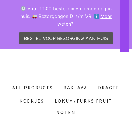
Voor 19:00 besteld = volgende dag in
huis.
Bezorgdagen DI t/m VR.
Meer
weten?
BESTEL VOOR BEZORGING AAN HUIS
ALL PRODUCTS
BAKLAVA
DRAGEE
KOEKJES
LOKUM/TURKS FRUIT
NOTEN