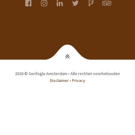
facebook
instagram
linkedin
twitter
foursquare
tripadvis
2026 © Serifoglu Amsterdam • Alle rechten voorbehouden
Disclaimer
•
Privacy