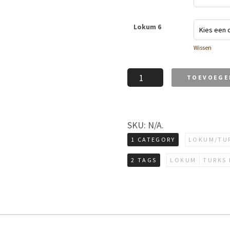
Lokum 6
Wissen
Lokum
TOEVOEGE
Turks
fruit
aantal
SKU:
N/A
.
1 CATEGORY
LOKUM/TUR
2 TAGS
LOKUM
TURKS 