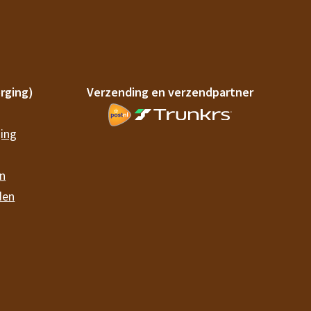
rging)
Verzending en verzendpartner
ging
en
den
or