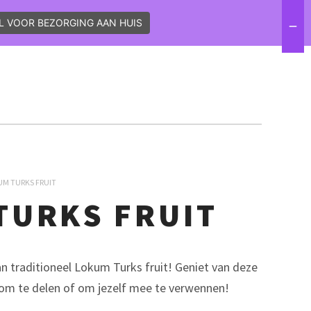
L VOOR BEZORGING AAN HUIS
VACATURES
CONTACT
FACEBOOK
INSTAGRAM
LINKEDIN
M TURKS FRUIT
TURKS FRUIT
n traditioneel Lokum Turks fruit! Geniet van deze
ct om te delen of om jezelf mee te verwennen!