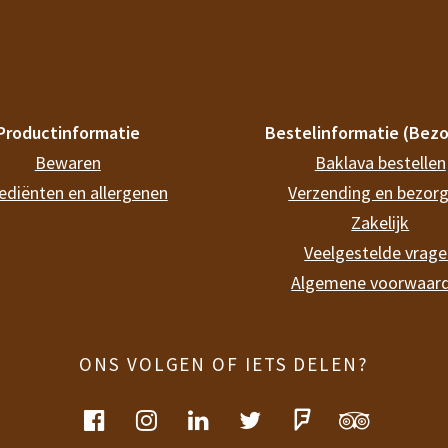
Productinformatie
Bestelinformatie (Bezo
Bewaren
Baklava bestellen
ediënten en allergenen
Verzending en bezor
Zakelijk
Veelgestelde vrag
Algemene voorwaar
ONS VOLGEN OF IETS DELEN?
facebook
instagram
linkedin
twitter
foursquare
tripadvis