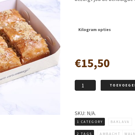
Kilogram opties
€
15,50
Ceviz
TOEVOEGE
Dolmasi
aantal
SKU:
N/A
.
1 CATEGORY
BAKLAVA
2 TAGS
AMBACHT
WAL