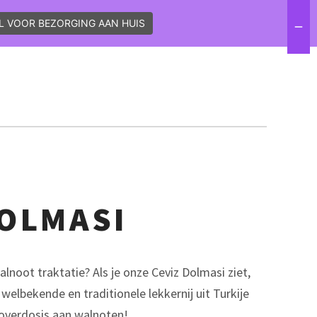
L VOOR BEZORGING AAN HUIS
VACATURES
CONTACT
FACEBOOK
INSTAGRAM
LINKEDIN
DOLMASI
alnoot traktatie? Als je onze Ceviz Dolmasi ziet,
e welbekende en traditionele lekkernij uit Turkije
overdosis aan walnoten!