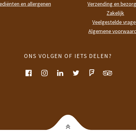
ediënten en allergenen
Verzending en bezor
Zakelijk
Veelgestelde vrag
Algemene voorwaar
ONS VOLGEN OF IETS DELEN?
facebook
instagram
linkedin
twitter
foursquare
tripadvis