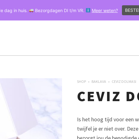
BESTE
e dag in huis.
Bezorgdagen DI t/m VR.
Meer weten?
HOME
OVER ŞERİFOĞLU
VESTIGINGEN
SHOP
PRIMARY
NAVIGATION
SHOP
BAKLAVA
CEVIZ DOLMASI
CEVIZ 
Is het hoog tijd voor een w
twijfel je er niet over. Dez
bezorgt jou de benodigde 