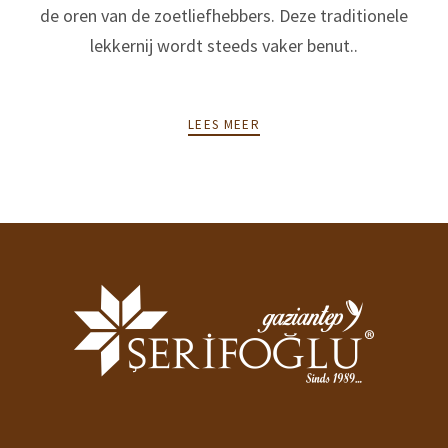
de oren van de zoetliefhebbers. Deze traditionele
lekkernij wordt steeds vaker benut..
LEES MEER
POSTS
PREV
NEXT
NAVIGATION